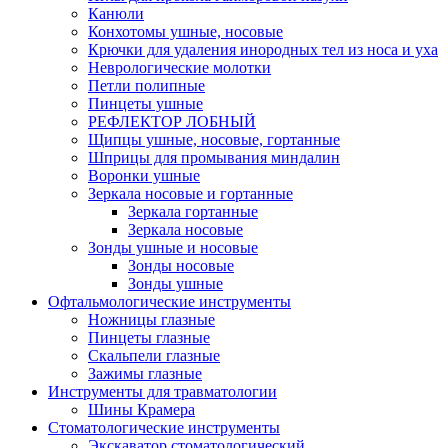
Канюли
Конхотомы ушные, носовые
Крючки для удаления инородных тел из носа и уха
Неврологические молотки
Петли полипные
Пинцеты ушные
РЕФЛЕКТОР ЛОБНЫЙ
Щипцы ушные, носовые, гортанные
Шприцы для промывания миндалин
Воронки ушные
Зеркала носовые и гортанные
Зеркала гортанные
Зеркала носовые
Зонды ушные и носовые
Зонды носовые
Зонды ушные
Офтальмологические инструменты
Ножницы глазные
Пинцеты глазные
Скальпели глазные
Зажимы глазные
Инструменты для травматологии
Шины Крамера
Стоматологические инструменты
Экскаватор стоматологический