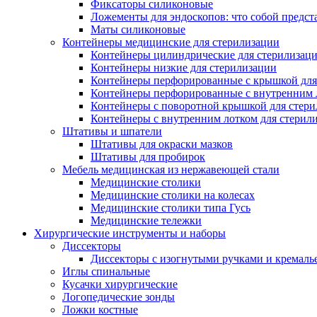
Фиксаторы силиконовые
Ложементы для эндоскопов: что собой предст
Маты силиконовые
Контейнеры медицинские для стерилизации
Контейнеры цилиндрические для стерилизац
Контейнеры низкие для стерилизации
Контейнеры перфорированные с крышкой для
Контейнеры перфорированные с внутренним ло
Контейнеры с поворотной крышкой для стер
Контейнеры с внутренним лотком для стерил
Штативы и шпатели
Штативы для окраски мазков
Штативы для пробирок
Мебель медицинская из нержавеющей стали
Медицинские столики
Медицинские столики на колесах
Медицинские столики типа Гусь
Медицинские тележки
Хирургические инструменты и наборы
Диссекторы
Диссекторы с изогнутыми ручками и кремаль
Иглы спинальные
Кусачки хирургические
Логопедические зонды
Ложки костные