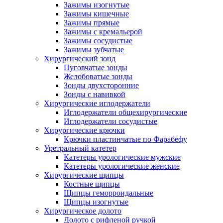
Зажимы изогнутые
Зажимы кишечные
Зажимы прямые
Зажимы с кремальерой
Зажимы сосудистые
Зажимы зубчатые
Хирургический зонд
Пуговчатые зонды
Желобоватые зонды
Зонды двухсторонние
Зонды с навивкой
Хирургические иглодержатели
Иглодержатели общехирургические
Иглодержатели сосудистые
Хирургические крючки
Крючки пластинчатые по Фарабефу
Уретральный катетер
Катетеры урологические мужские
Катетеры урологические женские
Хирургические щипцы
Костные щипцы
Щипцы геморроидальные
Щипцы изогнутые
Хирургическое долото
Долото с рифленой ручкой