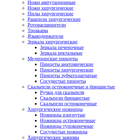
Ножи ампутационные
Ножи хирургические
Пилы хирургические
Рашпили хирургические
Роторасширители
Троакары
Языкодержатели
Зеркала хирургические
Зеркала печеночные
Зеркала ректальные
Медицинские пинцеты
Пинцеты анатомические
Пинцеты хирургические
Пинцеты зубчатолапчатые
Сосудистые пинцеты
Скальпели остроконечные и брюшистые
Ручки для скальпеля
Скальпели брюшистые
Скальпели остроконечные
Хирургические ножницы
Ножницы изогнутые
Ножницы остроконечные
Ножницы тупоконечные
Сосудистые ножницы
Хирургические зажимы