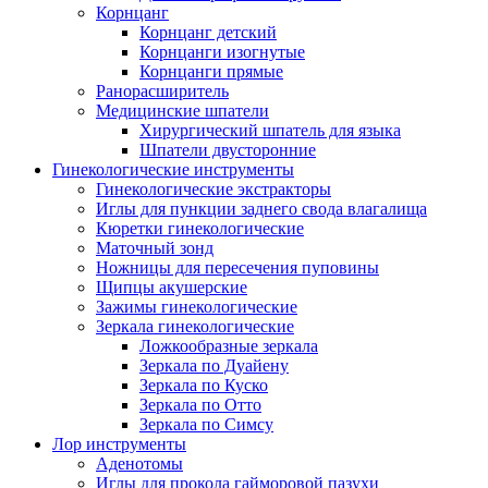
Корнцанг
Корнцанг детский
Корнцанги изогнутые
Корнцанги прямые
Ранорасширитель
Медицинские шпатели
Хирургический шпатель для языка
Шпатели двусторонние
Гинекологические инструменты
Гинекологические экстракторы
Иглы для пункции заднего свода влагалища
Кюретки гинекологические
Маточный зонд
Ножницы для пересечения пуповины
Щипцы акушерские
Зажимы гинекологические
Зеркала гинекологические
Ложкообразные зеркала
Зеркала по Дуайену
Зеркала по Куско
Зеркала по Отто
Зеркала по Симсу
Лор инструменты
Аденотомы
Иглы для прокола гайморовой пазухи