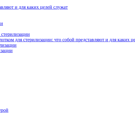
авляют и для каких целей служат
ии
 стерилизации
тком для стерилизации: что собой представляют и для каких ц
илизации
изации
ерой