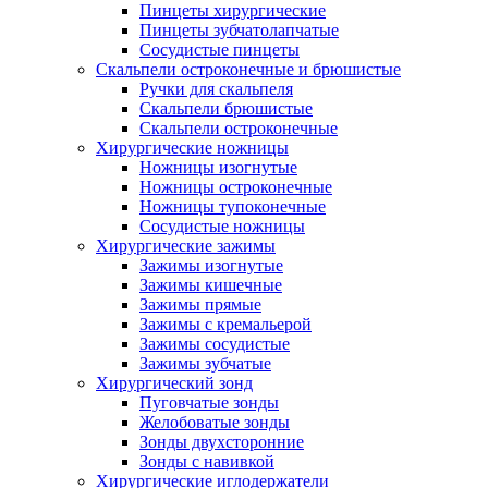
Пинцеты хирургические
Пинцеты зубчатолапчатые
Сосудистые пинцеты
Скальпели остроконечные и брюшистые
Ручки для скальпеля
Скальпели брюшистые
Скальпели остроконечные
Хирургические ножницы
Ножницы изогнутые
Ножницы остроконечные
Ножницы тупоконечные
Сосудистые ножницы
Хирургические зажимы
Зажимы изогнутые
Зажимы кишечные
Зажимы прямые
Зажимы с кремальерой
Зажимы сосудистые
Зажимы зубчатые
Хирургический зонд
Пуговчатые зонды
Желобоватые зонды
Зонды двухсторонние
Зонды с навивкой
Хирургические иглодержатели