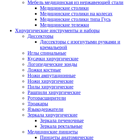
Мебель медицинская из нержавеющей стали
Медицинские столики
Медицинские столики на колесах
Медицинские столики типа Гусь
Медицинские тележки
Хирургические инструменты и наборы
Диссекторы
Диссекторы с изогнутыми ручками и
кремальерой
Иглы спинальные
Кусачки хирургические
Логопедические зонды
Ложки костные
Ножи ампутационные
Ножи хирургические
Пилы хирургические
Рашпили хирургические
Роторасширители
Троакары
Языкодержатели
Зеркала хирургические
Зеркала печеночные
Зеркала ректальные
Медицинские пинцеты
Пинцеты анатомические