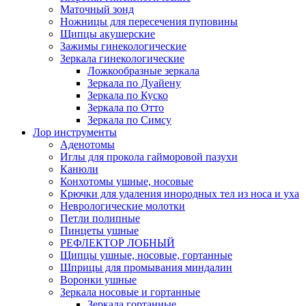
Маточный зонд
Ножницы для пересечения пуповины
Щипцы акушерские
Зажимы гинекологические
Зеркала гинекологические
Ложкообразные зеркала
Зеркала по Дуайену
Зеркала по Куско
Зеркала по Отто
Зеркала по Симсу
Лор инструменты
Аденотомы
Иглы для прокола гайморовой пазухи
Канюли
Конхотомы ушные, носовые
Крючки для удаления инородных тел из носа и уха
Неврологические молотки
Петли полипные
Пинцеты ушные
РЕФЛЕКТОР ЛОБНЫЙ
Щипцы ушные, носовые, гортанные
Шприцы для промывания миндалин
Воронки ушные
Зеркала носовые и гортанные
Зеркала гортанные