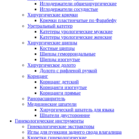
Иглодержатели общехирургические
Иглодержатели сосудистые
Хирургические крючки
Крючки пластинчатые по Фарабефу
Уретральный катетер
Катетеры урологические мужские
Катетеры урологические женские
Хирургические щипцы
Костные щипцы
Щипцы геморроидальные
Щипцы изогнутые
Хирургическое долото
Долото с рифленой ручкой
Корнцанг
Корнцанг детский
Корнцанги изогнутые
Корнцанги прямые
Ранорасширитель
Медицинские шпатели
Хирургический шпатель для языка
Шпатели двусторонние
Гинекологические инструменты
Гинекологические экстракторы
Иглы для пункции заднего свода влагалища
Кюретки гинекологические