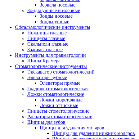
Зеркала носовые
Зонды ушные и носовые
Зонды носовые
Зонды ушные
Офтальмологические инструменты
Ножницы глазные
Пинцеты глазные
Скальпели глазные
Зажимы глазные
Инструменты для травматологии
Шины Крамера
Стоматологические инструменты
Экскаватор стоматологический
Элеваторы зубные
Элеваторы прямые
Гладилка стоматологическая
Ложки стоматологические
Ложки кюретажные
Ложки оттискные
Пинцеты стоматологические
Распаторы стоматологические
Щипцы для зубов
Щипцы для удаления моляров
Щипцы для удаления нижних моляров
Щипцы для удаления верхних моляров