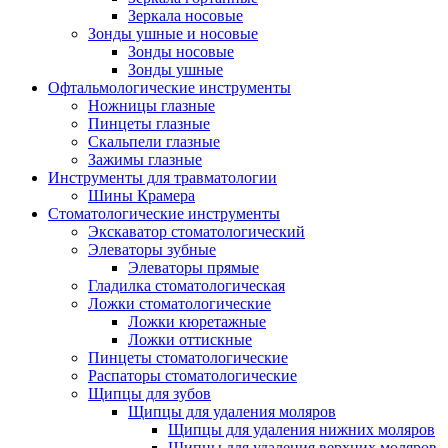
Зеркала носовые
Зонды ушные и носовые
Зонды носовые
Зонды ушные
Офтальмологические инструменты
Ножницы глазные
Пинцеты глазные
Скальпели глазные
Зажимы глазные
Инструменты для травматологии
Шины Крамера
Стоматологические инструменты
Экскаватор стоматологический
Элеваторы зубные
Элеваторы прямые
Гладилка стоматологическая
Ложки стоматологические
Ложки кюретажные
Ложки оттискные
Пинцеты стоматологические
Распаторы стоматологические
Щипцы для зубов
Щипцы для удаления моляров
Щипцы для удаления нижних моляров
Щипцы для удаления верхних моляров