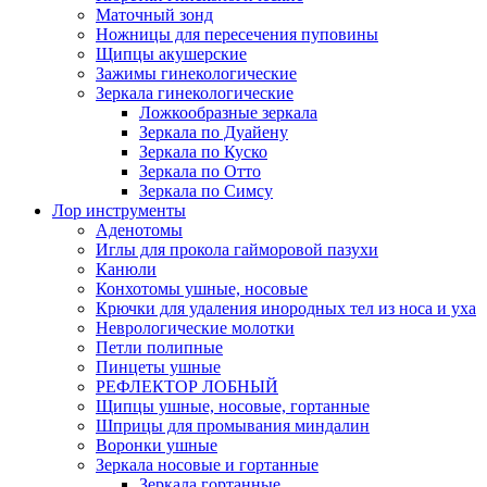
Маточный зонд
Ножницы для пересечения пуповины
Щипцы акушерские
Зажимы гинекологические
Зеркала гинекологические
Ложкообразные зеркала
Зеркала по Дуайену
Зеркала по Куско
Зеркала по Отто
Зеркала по Симсу
Лор инструменты
Аденотомы
Иглы для прокола гайморовой пазухи
Канюли
Конхотомы ушные, носовые
Крючки для удаления инородных тел из носа и уха
Неврологические молотки
Петли полипные
Пинцеты ушные
РЕФЛЕКТОР ЛОБНЫЙ
Щипцы ушные, носовые, гортанные
Шприцы для промывания миндалин
Воронки ушные
Зеркала носовые и гортанные
Зеркала гортанные