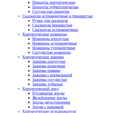
Пинцеты хирургические
Пинцеты зубчатолапчатые
Сосудистые пинцеты
Скальпели остроконечные и брюшистые
Ручки для скальпеля
Скальпели брюшистые
Скальпели остроконечные
Хирургические ножницы
Ножницы изогнутые
Ножницы остроконечные
Ножницы тупоконечные
Сосудистые ножницы
Хирургические зажимы
Зажимы изогнутые
Зажимы кишечные
Зажимы прямые
Зажимы с кремальерой
Зажимы сосудистые
Зажимы зубчатые
Хирургический зонд
Пуговчатые зонды
Желобоватые зонды
Зонды двухсторонние
Зонды с навивкой
Хирургические иглодержатели