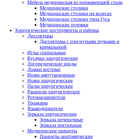
Мебель медицинская из нержавеющей стали
Медицинские столики
Медицинские столики на колесах
Медицинские столики типа Гусь
Медицинские тележки
Хирургические инструменты и наборы
Диссекторы
Диссекторы с изогнутыми ручками и
кремальерой
Иглы спинальные
Кусачки хирургические
Логопедические зонды
Ложки костные
Ножи ампутационные
Ножи хирургические
Пилы хирургические
Рашпили хирургические
Роторасширители
Троакары
Языкодержатели
Зеркала хирургические
Зеркала печеночные
Зеркала ректальные
Медицинские пинцеты
Пинцеты анатомические