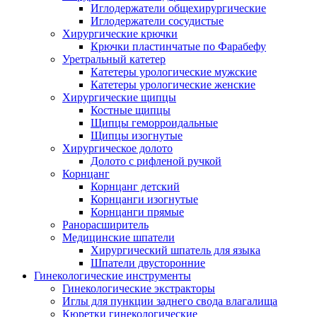
Иглодержатели общехирургические
Иглодержатели сосудистые
Хирургические крючки
Крючки пластинчатые по Фарабефу
Уретральный катетер
Катетеры урологические мужские
Катетеры урологические женские
Хирургические щипцы
Костные щипцы
Щипцы геморроидальные
Щипцы изогнутые
Хирургическое долото
Долото с рифленой ручкой
Корнцанг
Корнцанг детский
Корнцанги изогнутые
Корнцанги прямые
Ранорасширитель
Медицинские шпатели
Хирургический шпатель для языка
Шпатели двусторонние
Гинекологические инструменты
Гинекологические экстракторы
Иглы для пункции заднего свода влагалища
Кюретки гинекологические