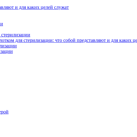
авляют и для каких целей служат
ии
 стерилизации
тком для стерилизации: что собой представляют и для каких ц
илизации
изации
ерой