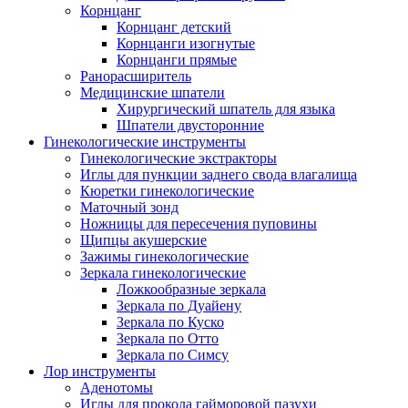
Корнцанг
Корнцанг детский
Корнцанги изогнутые
Корнцанги прямые
Ранорасширитель
Медицинские шпатели
Хирургический шпатель для языка
Шпатели двусторонние
Гинекологические инструменты
Гинекологические экстракторы
Иглы для пункции заднего свода влагалища
Кюретки гинекологические
Маточный зонд
Ножницы для пересечения пуповины
Щипцы акушерские
Зажимы гинекологические
Зеркала гинекологические
Ложкообразные зеркала
Зеркала по Дуайену
Зеркала по Куско
Зеркала по Отто
Зеркала по Симсу
Лор инструменты
Аденотомы
Иглы для прокола гайморовой пазухи