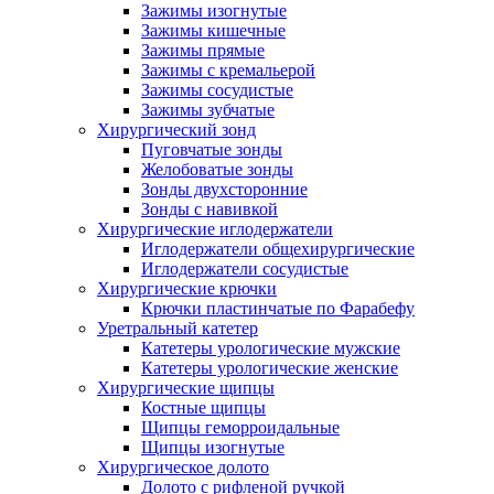
Зажимы изогнутые
Зажимы кишечные
Зажимы прямые
Зажимы с кремальерой
Зажимы сосудистые
Зажимы зубчатые
Хирургический зонд
Пуговчатые зонды
Желобоватые зонды
Зонды двухсторонние
Зонды с навивкой
Хирургические иглодержатели
Иглодержатели общехирургические
Иглодержатели сосудистые
Хирургические крючки
Крючки пластинчатые по Фарабефу
Уретральный катетер
Катетеры урологические мужские
Катетеры урологические женские
Хирургические щипцы
Костные щипцы
Щипцы геморроидальные
Щипцы изогнутые
Хирургическое долото
Долото с рифленой ручкой