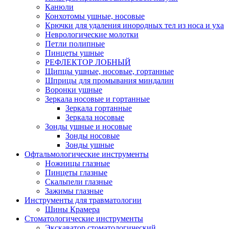
Канюли
Конхотомы ушные, носовые
Крючки для удаления инородных тел из носа и уха
Неврологические молотки
Петли полипные
Пинцеты ушные
РЕФЛЕКТОР ЛОБНЫЙ
Щипцы ушные, носовые, гортанные
Шприцы для промывания миндалин
Воронки ушные
Зеркала носовые и гортанные
Зеркала гортанные
Зеркала носовые
Зонды ушные и носовые
Зонды носовые
Зонды ушные
Офтальмологические инструменты
Ножницы глазные
Пинцеты глазные
Скальпели глазные
Зажимы глазные
Инструменты для травматологии
Шины Крамера
Стоматологические инструменты
Экскаватор стоматологический