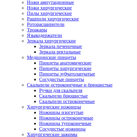
Ножи ампутационные
Ножи хирургические
Пилы хирургические
Рашпили хирургические
Роторасширители
Троакары
Языкодержатели
Зеркала хирургические
Зеркала печеночные
Зеркала ректальные
Медицинские пинцеты
Пинцеты анатомические
Пинцеты хирургические
Пинцеты зубчатолапчатые
Сосудистые пинцеты
Скальпели остроконечные и брюшистые
Ручки для скальпеля
Скальпели брюшистые
Скальпели остроконечные
Хирургические ножницы
Ножницы изогнутые
Ножницы остроконечные
Ножницы тупоконечные
Сосудистые ножницы
Хирургические зажимы