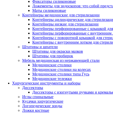
Фиксаторы силиконовые
Ложементы для эндоскопов: что собой предст
Маты силиконовые
Контейнеры медицинские для стерилизации
Контейнеры цилиндрические для стерилизац
Контейнеры низкие для стерилизации
Контейнеры перфорированные с крышкой для
Контейнеры перфорированные с внутренним ло
Контейнеры с поворотной крышкой для стер
Контейнеры с внутренним лотком для стерил
Штативы и шпатели
Штативы для окраски мазков
Штативы для пробирок
Мебель медицинская из нержавеющей стали
Медицинские столики
Медицинские столики на колесах
Медицинские столики типа Гусь
Медицинские тележки
Хирургические инструменты и наборы
Диссекторы
Диссекторы с изогнутыми ручками и кремаль
Иглы спинальные
Кусачки хирургические
Логопедические зонды
Ложки костные