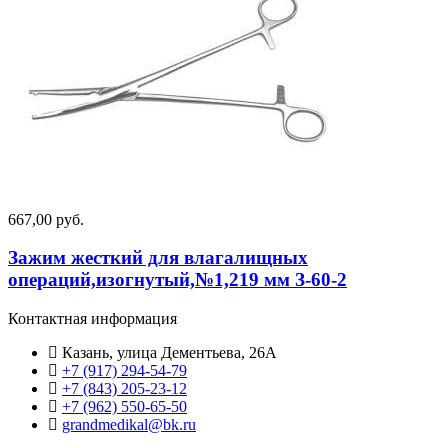
667,00 руб.
Зажим жесткий для влагалищных
операций,изогнутый,№1,219 мм З-60-2
Контактная информация
Казань, улица Дементьева, 26А
+7 (917) 294-54-79
+7 (843) 205-23-12
+7 (962) 550‑65‑50‬
grandmedikal@bk.ru