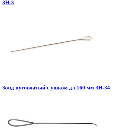
ЗН-3
Зонд пуговчатый с ушком дл.160 мм ЗН-34