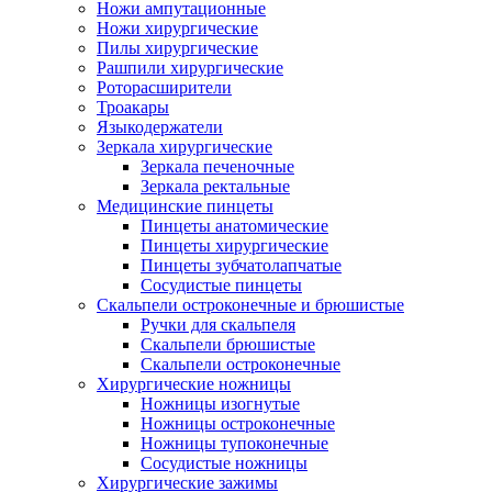
Ножи ампутационные
Ножи хирургические
Пилы хирургические
Рашпили хирургические
Роторасширители
Троакары
Языкодержатели
Зеркала хирургические
Зеркала печеночные
Зеркала ректальные
Медицинские пинцеты
Пинцеты анатомические
Пинцеты хирургические
Пинцеты зубчатолапчатые
Сосудистые пинцеты
Скальпели остроконечные и брюшистые
Ручки для скальпеля
Скальпели брюшистые
Скальпели остроконечные
Хирургические ножницы
Ножницы изогнутые
Ножницы остроконечные
Ножницы тупоконечные
Сосудистые ножницы
Хирургические зажимы