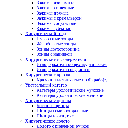
Зажимы изогнутые
Зажимы кишечные
Зажимы прямые
Зажимы с кремальерой
Зажимы сосудистые
Зажимы зубчатые
Хирургический зонд
Пуговчатые зонды
Желобоватые зонды
Зонды двухсторонние
Зонды с навивкой
Хирургические иглодержатели
Иглодержатели общехирургические
Иглодержатели сосудистые
Хирургические крючки
Крючки пластинчатые по Фарабефу
Уретральный катетер
Катетеры урологические мужские
Катетеры урологические женские
Хирургические щипцы
Костные щипцы
Щипцы геморроидальные
Щипцы изогнутые
Хирургическое долото
Долото с рифленой ручкой