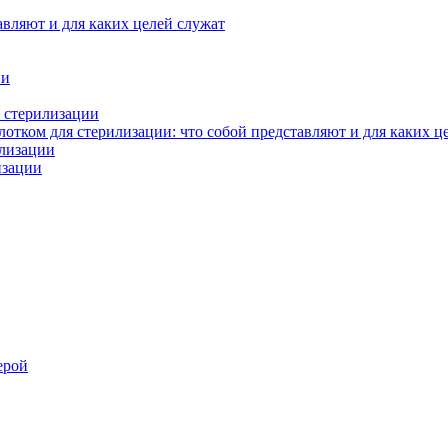
авляют и для каких целей служат
ии
 стерилизации
тком для стерилизации: что собой представляют и для каких ц
илизации
изации
ерой