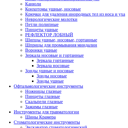
Канюли
Конхотомы ушные, носовые
Крючки для удаления инородных тел из носа и уха
Неврологические молотки
Петли полипные
Пинцеты ушные
РЕФЛЕКТОР ЛОБНЫЙ
Щипцы ушные, носовые, гортанные
Шприцы для промывания миндалин
Воронки ушные
Зеркала носовые и гортанные
Зеркала гортанные
Зеркала носовые
Зонды ушные и носовые
Зонды носовые
Зонды ушные
Офтальмологические инструменты
Ножницы глазные
Пинцеты глазные
Скальпели глазные
Зажимы глазные
Инструменты для травматологии
Шины Крамера
Стоматологические инструменты
Экскаватор стоматологический