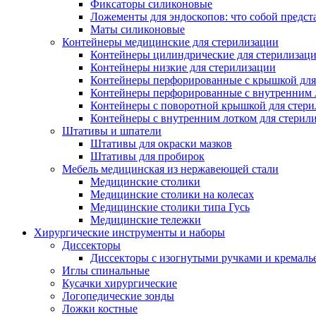
Фиксаторы силиконовые
Ложементы для эндоскопов: что собой предст
Маты силиконовые
Контейнеры медицинские для стерилизации
Контейнеры цилиндрические для стерилизац
Контейнеры низкие для стерилизации
Контейнеры перфорированные с крышкой для
Контейнеры перфорированные с внутренним ло
Контейнеры с поворотной крышкой для стер
Контейнеры с внутренним лотком для стерил
Штативы и шпатели
Штативы для окраски мазков
Штативы для пробирок
Мебель медицинская из нержавеющей стали
Медицинские столики
Медицинские столики на колесах
Медицинские столики типа Гусь
Медицинские тележки
Хирургические инструменты и наборы
Диссекторы
Диссекторы с изогнутыми ручками и кремаль
Иглы спинальные
Кусачки хирургические
Логопедические зонды
Ложки костные