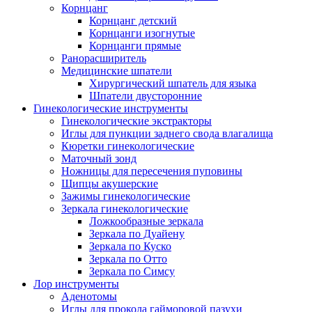
Корнцанг
Корнцанг детский
Корнцанги изогнутые
Корнцанги прямые
Ранорасширитель
Медицинские шпатели
Хирургический шпатель для языка
Шпатели двусторонние
Гинекологические инструменты
Гинекологические экстракторы
Иглы для пункции заднего свода влагалища
Кюретки гинекологические
Маточный зонд
Ножницы для пересечения пуповины
Щипцы акушерские
Зажимы гинекологические
Зеркала гинекологические
Ложкообразные зеркала
Зеркала по Дуайену
Зеркала по Куско
Зеркала по Отто
Зеркала по Симсу
Лор инструменты
Аденотомы
Иглы для прокола гайморовой пазухи