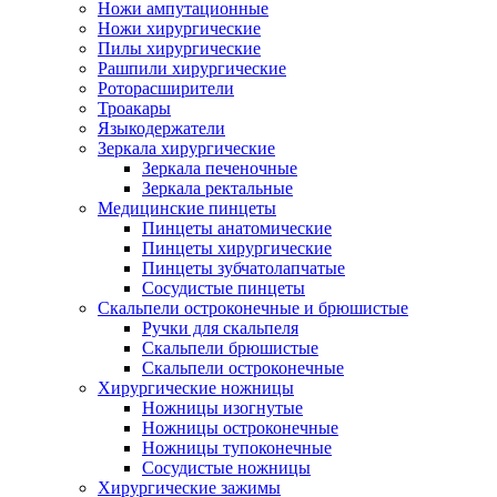
Ножи ампутационные
Ножи хирургические
Пилы хирургические
Рашпили хирургические
Роторасширители
Троакары
Языкодержатели
Зеркала хирургические
Зеркала печеночные
Зеркала ректальные
Медицинские пинцеты
Пинцеты анатомические
Пинцеты хирургические
Пинцеты зубчатолапчатые
Сосудистые пинцеты
Скальпели остроконечные и брюшистые
Ручки для скальпеля
Скальпели брюшистые
Скальпели остроконечные
Хирургические ножницы
Ножницы изогнутые
Ножницы остроконечные
Ножницы тупоконечные
Сосудистые ножницы
Хирургические зажимы