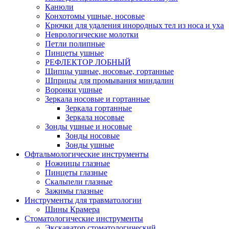
Канюли
Конхотомы ушные, носовые
Крючки для удаления инородных тел из носа и уха
Неврологические молотки
Петли полипные
Пинцеты ушные
РЕФЛЕКТОР ЛОБНЫЙ
Щипцы ушные, носовые, гортанные
Шприцы для промывания миндалин
Воронки ушные
Зеркала носовые и гортанные
Зеркала гортанные
Зеркала носовые
Зонды ушные и носовые
Зонды носовые
Зонды ушные
Офтальмологические инструменты
Ножницы глазные
Пинцеты глазные
Скальпели глазные
Зажимы глазные
Инструменты для травматологии
Шины Крамера
Стоматологические инструменты
Экскаватор стоматологический