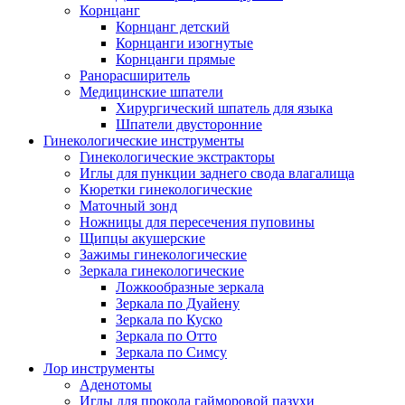
Корнцанг
Корнцанг детский
Корнцанги изогнутые
Корнцанги прямые
Ранорасширитель
Медицинские шпатели
Хирургический шпатель для языка
Шпатели двусторонние
Гинекологические инструменты
Гинекологические экстракторы
Иглы для пункции заднего свода влагалища
Кюретки гинекологические
Маточный зонд
Ножницы для пересечения пуповины
Щипцы акушерские
Зажимы гинекологические
Зеркала гинекологические
Ложкообразные зеркала
Зеркала по Дуайену
Зеркала по Куско
Зеркала по Отто
Зеркала по Симсу
Лор инструменты
Аденотомы
Иглы для прокола гайморовой пазухи