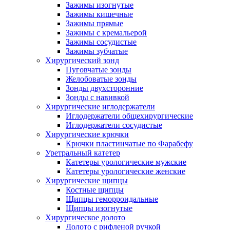
Зажимы изогнутые
Зажимы кишечные
Зажимы прямые
Зажимы с кремальерой
Зажимы сосудистые
Зажимы зубчатые
Хирургический зонд
Пуговчатые зонды
Желобоватые зонды
Зонды двухсторонние
Зонды с навивкой
Хирургические иглодержатели
Иглодержатели общехирургические
Иглодержатели сосудистые
Хирургические крючки
Крючки пластинчатые по Фарабефу
Уретральный катетер
Катетеры урологические мужские
Катетеры урологические женские
Хирургические щипцы
Костные щипцы
Щипцы геморроидальные
Щипцы изогнутые
Хирургическое долото
Долото с рифленой ручкой