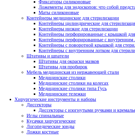
Фиксаторы силиконовые
Ложементы для эндоскопов: что собой предст
Маты силиконовые
Контейнеры медицинские для стерилизации
Контейнеры цилиндрические для стерилизац
Контейнеры низкие для стерилизации
Контейнеры перфорированные с крышкой для
Контейнеры перфорированные с внутренним ло
Контейнеры с поворотной крышкой для стер
Контейнеры с внутренним лотком для стерил
Штативы и шпатели
Штативы для окраски мазков
Штативы для пробирок
Мебель медицинская из нержавеющей стали
Медицинские столики
Медицинские столики на колесах
Медицинские столики типа Гусь
Медицинские тележки
Хирургические инструменты и наборы
Диссекторы
Диссекторы с изогнутыми ручками и кремаль
Иглы спинальные
Кусачки хирургические
Логопедические зонды
Ложки костные