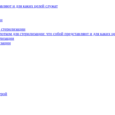
авляют и для каких целей служат
ии
 стерилизации
тком для стерилизации: что собой представляют и для каких ц
илизации
изации
ерой