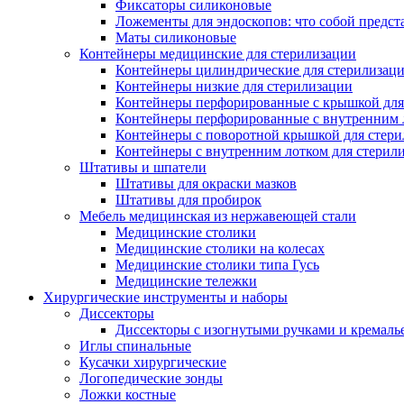
Фиксаторы силиконовые
Ложементы для эндоскопов: что собой предст
Маты силиконовые
Контейнеры медицинские для стерилизации
Контейнеры цилиндрические для стерилизац
Контейнеры низкие для стерилизации
Контейнеры перфорированные с крышкой для
Контейнеры перфорированные с внутренним ло
Контейнеры с поворотной крышкой для стер
Контейнеры с внутренним лотком для стерил
Штативы и шпатели
Штативы для окраски мазков
Штативы для пробирок
Мебель медицинская из нержавеющей стали
Медицинские столики
Медицинские столики на колесах
Медицинские столики типа Гусь
Медицинские тележки
Хирургические инструменты и наборы
Диссекторы
Диссекторы с изогнутыми ручками и кремаль
Иглы спинальные
Кусачки хирургические
Логопедические зонды
Ложки костные