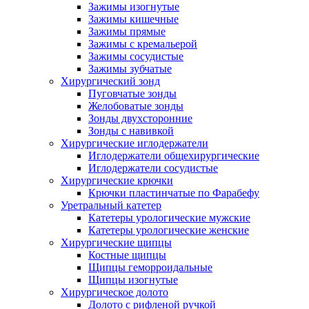
Зажимы изогнутые
Зажимы кишечные
Зажимы прямые
Зажимы с кремальерой
Зажимы сосудистые
Зажимы зубчатые
Хирургический зонд
Пуговчатые зонды
Желобоватые зонды
Зонды двухсторонние
Зонды с навивкой
Хирургические иглодержатели
Иглодержатели общехирургические
Иглодержатели сосудистые
Хирургические крючки
Крючки пластинчатые по Фарабефу
Уретральный катетер
Катетеры урологические мужские
Катетеры урологические женские
Хирургические щипцы
Костные щипцы
Щипцы геморроидальные
Щипцы изогнутые
Хирургическое долото
Долото с рифленой ручкой