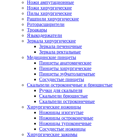
Ножи ампутационные
Ножи хирургические
Пилы хирургические
Рашпили хирургические
Роторасширители
Троакары
Языкодержатели
Зеркала хирургические
Зеркала печеночные
Зеркала ректальные
Медицинские пинцеты
Пинцеты анатомические
Пинцеты хирургические
Пинцеты зубчатолапчатые
Сосудистые пинцеты
Скальпели остроконечные и брюшистые
Ручки для скальпеля
Скальпели брюшистые
Скальпели остроконечные
Хирургические ножницы
Ножницы изогнутые
Ножницы остроконечные
Ножницы тупоконечные
Сосудистые ножницы
Хирургические зажимы