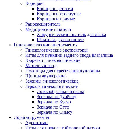
Корнцанг
Корнцанг детский
Корнцанги изогнутые
Корнцанги прямые
Ранорасширитель
Медицинские шпатели
Хирургический шпатель для языка
Шпатели двусторонние
Гинекологические инструменты
Гинекологические экстракторы
Иглы для пункции заднего свода влагалища
Кюретки гинекологические
Маточный зонд
Ножницы для пересечения пуповины
Щипцы акушерские
Зажимы гинекологические
Зеркала гинекологические
Ложкообразные зеркала
Зеркала по Дуайену
Зеркала по Куско
Зеркала по Отто
Зеркала по Симсу
Лор инструменты
Аденотомы
Иглы для прокола гайморовой пазухи