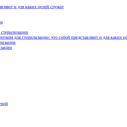
авляют и для каких целей служат
ии
 стерилизации
тком для стерилизации: что собой представляют и для каких ц
илизации
изации
ерой