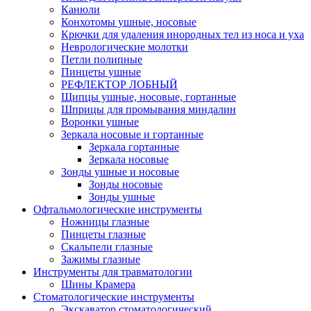
Канюли
Конхотомы ушные, носовые
Крючки для удаления инородных тел из носа и уха
Неврологические молотки
Петли полипные
Пинцеты ушные
РЕФЛЕКТОР ЛОБНЫЙ
Щипцы ушные, носовые, гортанные
Шприцы для промывания миндалин
Воронки ушные
Зеркала носовые и гортанные
Зеркала гортанные
Зеркала носовые
Зонды ушные и носовые
Зонды носовые
Зонды ушные
Офтальмологические инструменты
Ножницы глазные
Пинцеты глазные
Скальпели глазные
Зажимы глазные
Инструменты для травматологии
Шины Крамера
Стоматологические инструменты
Экскаватор стоматологический