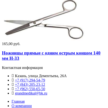
165,00 руб.
Ножницы прямые с одним острым концом 140
мм Н-33
Контактная информация
Казань, улица Дементьева, 26А
+7 (917) 294-54-79
+7 (843) 205-23-12
+7 (962) 550‑65‑50‬
grandmedikal@bk.ru
Главная
О компании