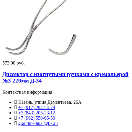
573,00 руб.
Диссектор с изогнутыми ручками с кремальерой
№3 220мм Д-34
Контактная информация
Казань, улица Дементьева, 26А
+7 (917) 294-54-79
+7 (843) 205-23-12
+7 (962) 550‑65‑50‬
grandmedikal@bk.ru