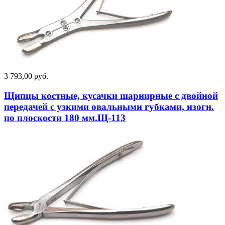
3 793,00 руб.
Щипцы костные, кусачки шарнирные с двойной
передачей с узкими овальными губками, изогн.
по плоскости 180 мм.Щ-113