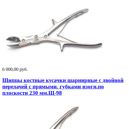
6 000,00 руб.
Щипцы костные кусачки шарнирные с двойной
передачей с прямыми. губками изогн.по
плоскости 230 мм.Щ-98