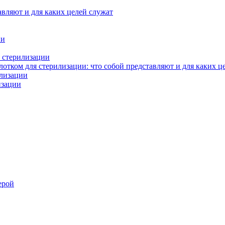
авляют и для каких целей служат
ии
 стерилизации
тком для стерилизации: что собой представляют и для каких ц
илизации
изации
ерой