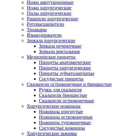
Ножи ампутационные
Ножи хирургические
Пилы хирургические
Рашпили хирургические
Роторасширители
Троакары
Языкодержатели
Зеркала хирургические
Зеркала печеночные
Зеркала ректальные
Медицинские пинцеты
Пинцеты анатомические
Пинцеты хирургические
Пинцеты зубчатолапчатые
Сосудистые пинцеты
Скальпели остроконечные и брюшистые
Ручки для скальпеля
Скальпели брюшистые
Скальпели остроконечные
Хирургические ножницы
Ножницы изогнутые
Ножницы остроконечные
Ножницы тупоконечные
Сосудистые ножницы
Хирургические зажимы