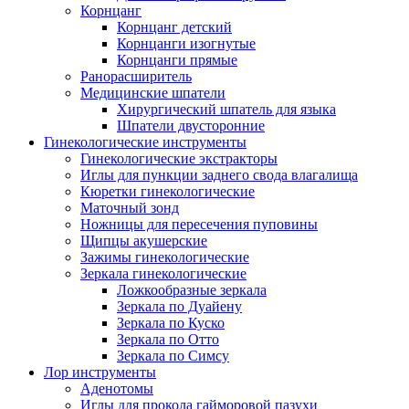
Корнцанг
Корнцанг детский
Корнцанги изогнутые
Корнцанги прямые
Ранорасширитель
Медицинские шпатели
Хирургический шпатель для языка
Шпатели двусторонние
Гинекологические инструменты
Гинекологические экстракторы
Иглы для пункции заднего свода влагалища
Кюретки гинекологические
Маточный зонд
Ножницы для пересечения пуповины
Щипцы акушерские
Зажимы гинекологические
Зеркала гинекологические
Ложкообразные зеркала
Зеркала по Дуайену
Зеркала по Куско
Зеркала по Отто
Зеркала по Симсу
Лор инструменты
Аденотомы
Иглы для прокола гайморовой пазухи