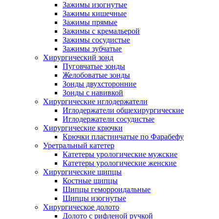
Зажимы изогнутые
Зажимы кишечные
Зажимы прямые
Зажимы с кремальерой
Зажимы сосудистые
Зажимы зубчатые
Хирургический зонд
Пуговчатые зонды
Желобоватые зонды
Зонды двухсторонние
Зонды с навивкой
Хирургические иглодержатели
Иглодержатели общехирургические
Иглодержатели сосудистые
Хирургические крючки
Крючки пластинчатые по Фарабефу
Уретральный катетер
Катетеры урологические мужские
Катетеры урологические женские
Хирургические щипцы
Костные щипцы
Щипцы геморроидальные
Щипцы изогнутые
Хирургическое долото
Долото с рифленой ручкой