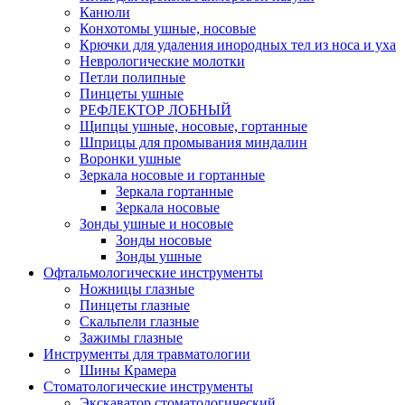
Канюли
Конхотомы ушные, носовые
Крючки для удаления инородных тел из носа и уха
Неврологические молотки
Петли полипные
Пинцеты ушные
РЕФЛЕКТОР ЛОБНЫЙ
Щипцы ушные, носовые, гортанные
Шприцы для промывания миндалин
Воронки ушные
Зеркала носовые и гортанные
Зеркала гортанные
Зеркала носовые
Зонды ушные и носовые
Зонды носовые
Зонды ушные
Офтальмологические инструменты
Ножницы глазные
Пинцеты глазные
Скальпели глазные
Зажимы глазные
Инструменты для травматологии
Шины Крамера
Стоматологические инструменты
Экскаватор стоматологический