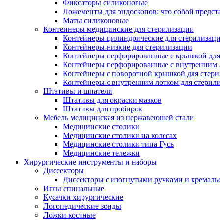
Фиксаторы силиконовые
Ложементы для эндоскопов: что собой предст
Маты силиконовые
Контейнеры медицинские для стерилизации
Контейнеры цилиндрические для стерилизац
Контейнеры низкие для стерилизации
Контейнеры перфорированные с крышкой для
Контейнеры перфорированные с внутренним ло
Контейнеры с поворотной крышкой для стер
Контейнеры с внутренним лотком для стерил
Штативы и шпатели
Штативы для окраски мазков
Штативы для пробирок
Мебель медицинская из нержавеющей стали
Медицинские столики
Медицинские столики на колесах
Медицинские столики типа Гусь
Медицинские тележки
Хирургические инструменты и наборы
Диссекторы
Диссекторы с изогнутыми ручками и кремаль
Иглы спинальные
Кусачки хирургические
Логопедические зонды
Ложки костные