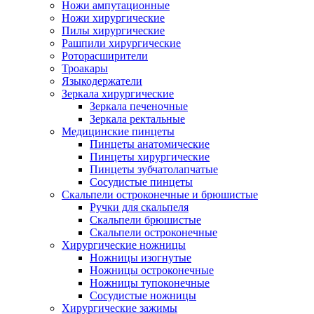
Ножи ампутационные
Ножи хирургические
Пилы хирургические
Рашпили хирургические
Роторасширители
Троакары
Языкодержатели
Зеркала хирургические
Зеркала печеночные
Зеркала ректальные
Медицинские пинцеты
Пинцеты анатомические
Пинцеты хирургические
Пинцеты зубчатолапчатые
Сосудистые пинцеты
Скальпели остроконечные и брюшистые
Ручки для скальпеля
Скальпели брюшистые
Скальпели остроконечные
Хирургические ножницы
Ножницы изогнутые
Ножницы остроконечные
Ножницы тупоконечные
Сосудистые ножницы
Хирургические зажимы