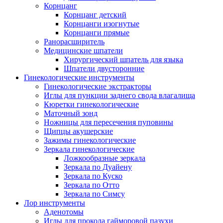
Корнцанг
Корнцанг детский
Корнцанги изогнутые
Корнцанги прямые
Ранорасширитель
Медицинские шпатели
Хирургический шпатель для языка
Шпатели двусторонние
Гинекологические инструменты
Гинекологические экстракторы
Иглы для пункции заднего свода влагалища
Кюретки гинекологические
Маточный зонд
Ножницы для пересечения пуповины
Щипцы акушерские
Зажимы гинекологические
Зеркала гинекологические
Ложкообразные зеркала
Зеркала по Дуайену
Зеркала по Куско
Зеркала по Отто
Зеркала по Симсу
Лор инструменты
Аденотомы
Иглы для прокола гайморовой пазухи