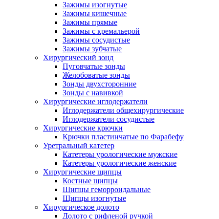
Зажимы изогнутые
Зажимы кишечные
Зажимы прямые
Зажимы с кремальерой
Зажимы сосудистые
Зажимы зубчатые
Хирургический зонд
Пуговчатые зонды
Желобоватые зонды
Зонды двухсторонние
Зонды с навивкой
Хирургические иглодержатели
Иглодержатели общехирургические
Иглодержатели сосудистые
Хирургические крючки
Крючки пластинчатые по Фарабефу
Уретральный катетер
Катетеры урологические мужские
Катетеры урологические женские
Хирургические щипцы
Костные щипцы
Щипцы геморроидальные
Щипцы изогнутые
Хирургическое долото
Долото с рифленой ручкой