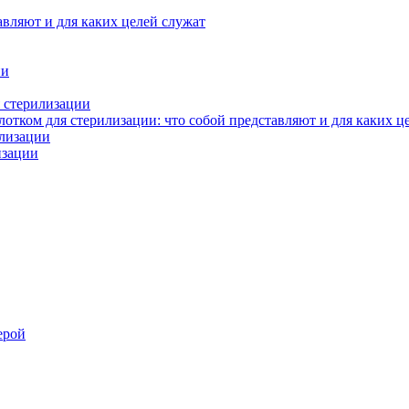
авляют и для каких целей служат
ии
 стерилизации
тком для стерилизации: что собой представляют и для каких ц
илизации
изации
ерой