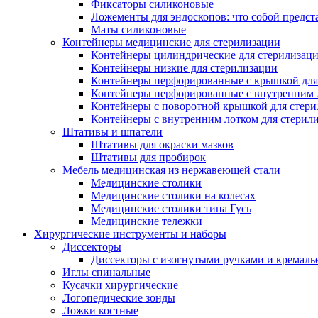
Фиксаторы силиконовые
Ложементы для эндоскопов: что собой предст
Маты силиконовые
Контейнеры медицинские для стерилизации
Контейнеры цилиндрические для стерилизац
Контейнеры низкие для стерилизации
Контейнеры перфорированные с крышкой для
Контейнеры перфорированные с внутренним ло
Контейнеры с поворотной крышкой для стер
Контейнеры с внутренним лотком для стерил
Штативы и шпатели
Штативы для окраски мазков
Штативы для пробирок
Мебель медицинская из нержавеющей стали
Медицинские столики
Медицинские столики на колесах
Медицинские столики типа Гусь
Медицинские тележки
Хирургические инструменты и наборы
Диссекторы
Диссекторы с изогнутыми ручками и кремаль
Иглы спинальные
Кусачки хирургические
Логопедические зонды
Ложки костные