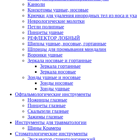
Канюли
Конхотомы ушные, носовые
Крючки для удаления инородных тел из носа и уха
Неврологические молотки
Петли полипные
Пинцеты ушные
РЕФЛЕКТОР ЛОБНЫЙ
Щипцы ушные, носовые, гортанные
Шприцы для промывания миндалин
Воронки ушные
Зеркала носовые и гортанные
Зеркала гортанные
Зеркала носовые
Зонды ушные и носовые
Зонды носовые
Зонды ушные
Офтальмологические инструменты
Ножницы глазные
Пинцеты глазные
Скальпели глазные
Зажимы глазные
Инструменты для травматологии
Шины Крамера
Стоматологические инструменты
Экскаватор стоматологический