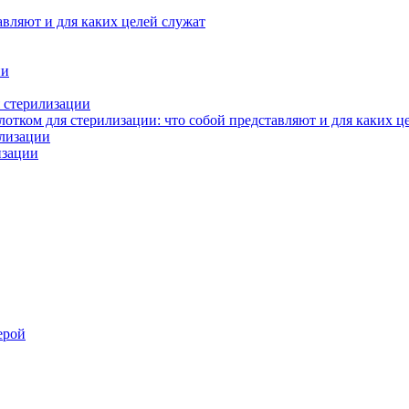
авляют и для каких целей служат
ии
 стерилизации
тком для стерилизации: что собой представляют и для каких ц
илизации
изации
ерой