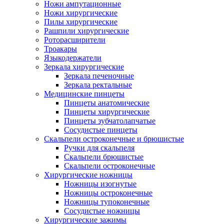
Ножи ампутационные
Ножи хирургические
Пилы хирургические
Рашпили хирургические
Роторасширители
Троакары
Языкодержатели
Зеркала хирургические
Зеркала печеночные
Зеркала ректальные
Медицинские пинцеты
Пинцеты анатомические
Пинцеты хирургические
Пинцеты зубчатолапчатые
Сосудистые пинцеты
Скальпели остроконечные и брюшистые
Ручки для скальпеля
Скальпели брюшистые
Скальпели остроконечные
Хирургические ножницы
Ножницы изогнутые
Ножницы остроконечные
Ножницы тупоконечные
Сосудистые ножницы
Хирургические зажимы