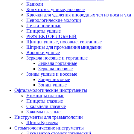
Канюли
Конхотомы ушные, носовые
Крючки для удаления инородных тел из носа и уха
Неврологические молотки
Петли полипные
Пинцеты ушные
РЕФЛЕКТОР ЛОБНЫЙ
Щипцы ушные, носовые, гортанные
Шприцы для промывания миндалин
Воронки ушные
Зеркала носовые и гортанные
Зеркала гортанные
Зеркала носовые
Зонды ушные и носовые
Зонды носовые
Зонды ушные
Офтальмологические инструменты
Ножницы глазные
Пинцеты глазные
Скальпели глазные
Зажимы глазные
Инструменты для травматологии
Шины Крамера
Стоматологические инструменты
Экскаватор стоматологический