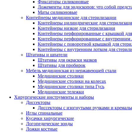
Фиксаторы силиконовые
Ложементы для эндоскопов: что собой предст
Маты силиконовые
Контейнеры медицинские для стерилизации
Контейнеры цилиндрические для стерилизац
Контейнеры низкие для стерилизации
Контейнеры перфорированные с крышкой для
Контейнеры перфорированные с внутренним ло
Контейнеры с поворотной крышкой для стер
Контейнеры с внутренним лотком для стерил
Штативы и шпатели
Штативы для окраски мазков
Штативы для пробирок
Мебель медицинская из нержавеющей стали
Медицинские столики
Медицинские столики на колесах
Медицинские столики типа Гусь
Медицинские тележки
Хирургические инструменты и наборы
Диссекторы
Диссекторы с изогнутыми ручками и кремаль
Иглы спинальные
Кусачки хирургические
Логопедические зонды
Ложки костные