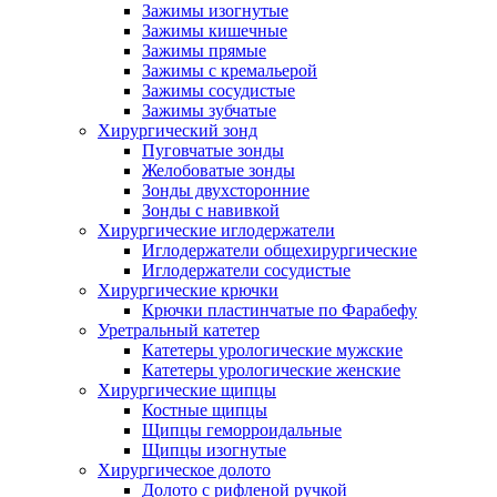
Зажимы изогнутые
Зажимы кишечные
Зажимы прямые
Зажимы с кремальерой
Зажимы сосудистые
Зажимы зубчатые
Хирургический зонд
Пуговчатые зонды
Желобоватые зонды
Зонды двухсторонние
Зонды с навивкой
Хирургические иглодержатели
Иглодержатели общехирургические
Иглодержатели сосудистые
Хирургические крючки
Крючки пластинчатые по Фарабефу
Уретральный катетер
Катетеры урологические мужские
Катетеры урологические женские
Хирургические щипцы
Костные щипцы
Щипцы геморроидальные
Щипцы изогнутые
Хирургическое долото
Долото с рифленой ручкой