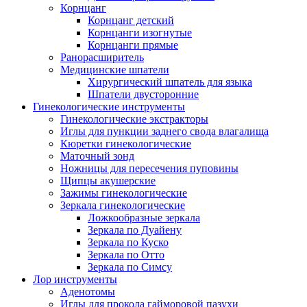
Корнцанг
Корнцанг детский
Корнцанги изогнутые
Корнцанги прямые
Ранорасширитель
Медицинские шпатели
Хирургический шпатель для языка
Шпатели двусторонние
Гинекологические инструменты
Гинекологические экстракторы
Иглы для пункции заднего свода влагалища
Кюретки гинекологические
Маточный зонд
Ножницы для пересечения пуповины
Щипцы акушерские
Зажимы гинекологические
Зеркала гинекологические
Ложкообразные зеркала
Зеркала по Дуайену
Зеркала по Куско
Зеркала по Отто
Зеркала по Симсу
Лор инструменты
Аденотомы
Иглы для прокола гайморовой пазухи