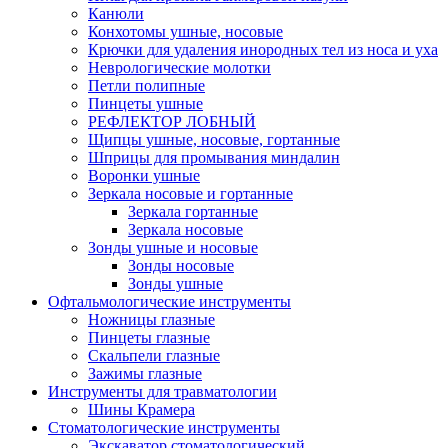
Канюли
Конхотомы ушные, носовые
Крючки для удаления инородных тел из носа и уха
Неврологические молотки
Петли полипные
Пинцеты ушные
РЕФЛЕКТОР ЛОБНЫЙ
Щипцы ушные, носовые, гортанные
Шприцы для промывания миндалин
Воронки ушные
Зеркала носовые и гортанные
Зеркала гортанные
Зеркала носовые
Зонды ушные и носовые
Зонды носовые
Зонды ушные
Офтальмологические инструменты
Ножницы глазные
Пинцеты глазные
Скальпели глазные
Зажимы глазные
Инструменты для травматологии
Шины Крамера
Стоматологические инструменты
Экскаватор стоматологический