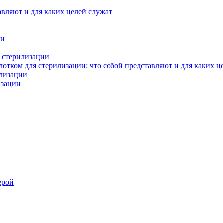
авляют и для каких целей служат
ии
 стерилизации
тком для стерилизации: что собой представляют и для каких ц
илизации
изации
ерой