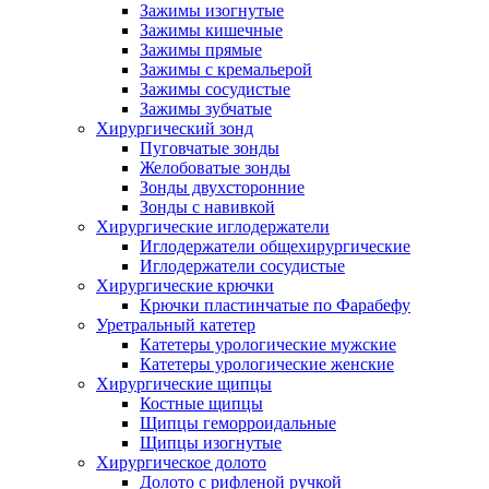
Зажимы изогнутые
Зажимы кишечные
Зажимы прямые
Зажимы с кремальерой
Зажимы сосудистые
Зажимы зубчатые
Хирургический зонд
Пуговчатые зонды
Желобоватые зонды
Зонды двухсторонние
Зонды с навивкой
Хирургические иглодержатели
Иглодержатели общехирургические
Иглодержатели сосудистые
Хирургические крючки
Крючки пластинчатые по Фарабефу
Уретральный катетер
Катетеры урологические мужские
Катетеры урологические женские
Хирургические щипцы
Костные щипцы
Щипцы геморроидальные
Щипцы изогнутые
Хирургическое долото
Долото с рифленой ручкой