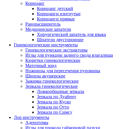
Корнцанг
Корнцанг детский
Корнцанги изогнутые
Корнцанги прямые
Ранорасширитель
Медицинские шпатели
Хирургический шпатель для языка
Шпатели двусторонние
Гинекологические инструменты
Гинекологические экстракторы
Иглы для пункции заднего свода влагалища
Кюретки гинекологические
Маточный зонд
Ножницы для пересечения пуповины
Щипцы акушерские
Зажимы гинекологические
Зеркала гинекологические
Ложкообразные зеркала
Зеркала по Дуайену
Зеркала по Куско
Зеркала по Отто
Зеркала по Симсу
Лор инструменты
Аденотомы
Иглы для прокола гайморовой пазухи