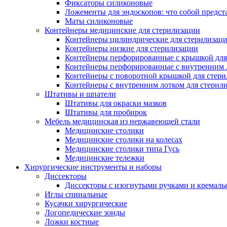
Фиксаторы силиконовые
Ложементы для эндоскопов: что собой предст
Маты силиконовые
Контейнеры медицинские для стерилизации
Контейнеры цилиндрические для стерилизац
Контейнеры низкие для стерилизации
Контейнеры перфорированные с крышкой для
Контейнеры перфорированные с внутренним ло
Контейнеры с поворотной крышкой для стер
Контейнеры с внутренним лотком для стерил
Штативы и шпатели
Штативы для окраски мазков
Штативы для пробирок
Мебель медицинская из нержавеющей стали
Медицинские столики
Медицинские столики на колесах
Медицинские столики типа Гусь
Медицинские тележки
Хирургические инструменты и наборы
Диссекторы
Диссекторы с изогнутыми ручками и кремаль
Иглы спинальные
Кусачки хирургические
Логопедические зонды
Ложки костные