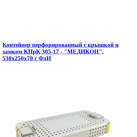
Контейнер перфорированный с крышкой и
замком КПрК 305-17 - "МЕДИКОН",
530х250х70 с ФдИ