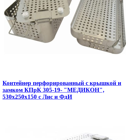
Контейнер перфорированный с крышкой и
замком КПрК 305-19- "МЕДИКОН",
530х250х150 с Лис и ФдИ