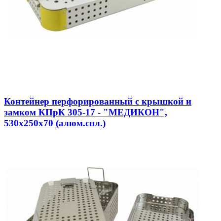
Контейнер перфорированный с крышкой и
замком КПрК 305-17 - "МЕДИКОН",
530х250х70 (алюм.спл.)