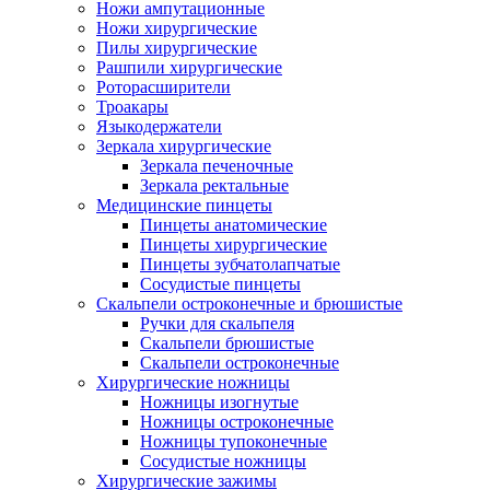
Ножи ампутационные
Ножи хирургические
Пилы хирургические
Рашпили хирургические
Роторасширители
Троакары
Языкодержатели
Зеркала хирургические
Зеркала печеночные
Зеркала ректальные
Медицинские пинцеты
Пинцеты анатомические
Пинцеты хирургические
Пинцеты зубчатолапчатые
Сосудистые пинцеты
Скальпели остроконечные и брюшистые
Ручки для скальпеля
Скальпели брюшистые
Скальпели остроконечные
Хирургические ножницы
Ножницы изогнутые
Ножницы остроконечные
Ножницы тупоконечные
Сосудистые ножницы
Хирургические зажимы