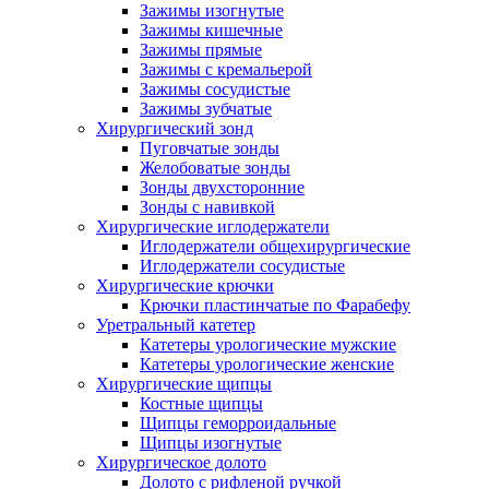
Зажимы изогнутые
Зажимы кишечные
Зажимы прямые
Зажимы с кремальерой
Зажимы сосудистые
Зажимы зубчатые
Хирургический зонд
Пуговчатые зонды
Желобоватые зонды
Зонды двухсторонние
Зонды с навивкой
Хирургические иглодержатели
Иглодержатели общехирургические
Иглодержатели сосудистые
Хирургические крючки
Крючки пластинчатые по Фарабефу
Уретральный катетер
Катетеры урологические мужские
Катетеры урологические женские
Хирургические щипцы
Костные щипцы
Щипцы геморроидальные
Щипцы изогнутые
Хирургическое долото
Долото с рифленой ручкой