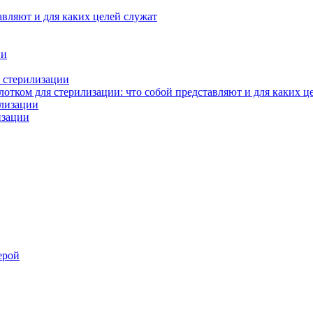
авляют и для каких целей служат
ии
 стерилизации
тком для стерилизации: что собой представляют и для каких ц
илизации
изации
ерой