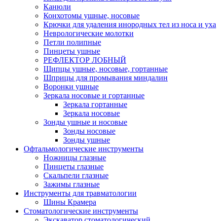
Канюли
Конхотомы ушные, носовые
Крючки для удаления инородных тел из носа и уха
Неврологические молотки
Петли полипные
Пинцеты ушные
РЕФЛЕКТОР ЛОБНЫЙ
Щипцы ушные, носовые, гортанные
Шприцы для промывания миндалин
Воронки ушные
Зеркала носовые и гортанные
Зеркала гортанные
Зеркала носовые
Зонды ушные и носовые
Зонды носовые
Зонды ушные
Офтальмологические инструменты
Ножницы глазные
Пинцеты глазные
Скальпели глазные
Зажимы глазные
Инструменты для травматологии
Шины Крамера
Стоматологические инструменты
Экскаватор стоматологический