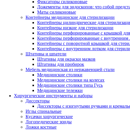
Фиксаторы силиконовые
Ложементы для эндоскопов: что собой предст
Маты силиконовые
Контейнеры медицинские для стерилизации
Контейнеры цилиндрические для стерилизац
Контейнеры низкие для стерилизации
Контейнеры перфорированные с крышкой для
Контейнеры перфорированные с внутренним ло
Контейнеры с поворотной крышкой для стер
Контейнеры с внутренним лотком для стерил
Штативы и шпатели
Штативы для окраски мазков
Штативы для пробирок
Мебель медицинская из нержавеющей стали
Медицинские столики
Медицинские столики на колесах
Медицинские столики типа Гусь
Медицинские тележки
Хирургические инструменты и наборы
Диссекторы
Диссекторы с изогнутыми ручками и кремаль
Иглы спинальные
Кусачки хирургические
Логопедические зонды
Ложки костные