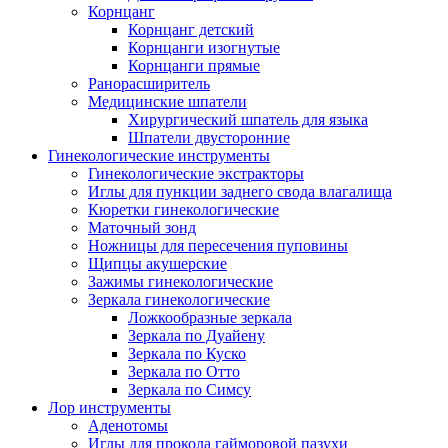
Корнцанг
Корнцанг детский
Корнцанги изогнутые
Корнцанги прямые
Ранорасширитель
Медицинские шпатели
Хирургический шпатель для языка
Шпатели двусторонние
Гинекологические инструменты
Гинекологические экстракторы
Иглы для пункции заднего свода влагалища
Кюретки гинекологические
Маточный зонд
Ножницы для пересечения пуповины
Щипцы акушерские
Зажимы гинекологические
Зеркала гинекологические
Ложкообразные зеркала
Зеркала по Дуайену
Зеркала по Куско
Зеркала по Отто
Зеркала по Симсу
Лор инструменты
Аденотомы
Иглы для прокола гайморовой пазухи