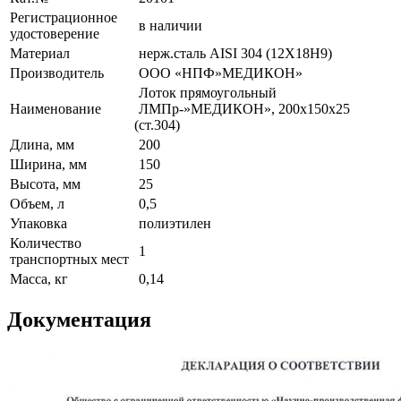
Регистрационное
в наличии
удостоверение
Материал
нерж.сталь AISI 304
(12Х18Н9
)
Производитель
ООО
«НПФ
»МЕДИКОН»
Лоток прямоугольный
Наименование
ЛМПр-»МЕДИКОН», 200х150х25
(ст
.304)
Длина, мм
200
Ширина, мм
150
Высота, мм
25
Объем, л
0,5
Упаковка
полиэтилен
Количество
1
транспортных мест
Масса, кг
0,14
Документация