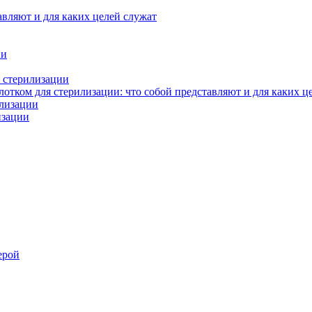
авляют и для каких целей служат
ии
 стерилизации
тком для стерилизации: что собой представляют и для каких ц
илизации
изации
ерой