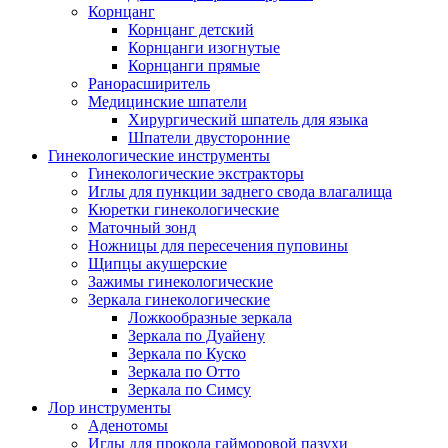
Корнцанг
Корнцанг детский
Корнцанги изогнутые
Корнцанги прямые
Ранорасширитель
Медицинские шпатели
Хирургический шпатель для языка
Шпатели двусторонние
Гинекологические инструменты
Гинекологические экстракторы
Иглы для пункции заднего свода влагалища
Кюретки гинекологические
Маточный зонд
Ножницы для пересечения пуповины
Щипцы акушерские
Зажимы гинекологические
Зеркала гинекологические
Ложкообразные зеркала
Зеркала по Дуайену
Зеркала по Куско
Зеркала по Отто
Зеркала по Симсу
Лор инструменты
Аденотомы
Иглы для прокола гайморовой пазухи