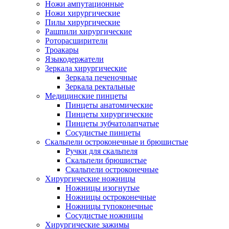
Ножи ампутационные
Ножи хирургические
Пилы хирургические
Рашпили хирургические
Роторасширители
Троакары
Языкодержатели
Зеркала хирургические
Зеркала печеночные
Зеркала ректальные
Медицинские пинцеты
Пинцеты анатомические
Пинцеты хирургические
Пинцеты зубчатолапчатые
Сосудистые пинцеты
Скальпели остроконечные и брюшистые
Ручки для скальпеля
Скальпели брюшистые
Скальпели остроконечные
Хирургические ножницы
Ножницы изогнутые
Ножницы остроконечные
Ножницы тупоконечные
Сосудистые ножницы
Хирургические зажимы