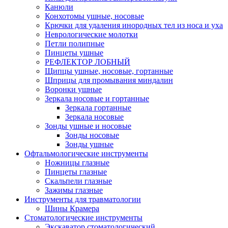
Канюли
Конхотомы ушные, носовые
Крючки для удаления инородных тел из носа и уха
Неврологические молотки
Петли полипные
Пинцеты ушные
РЕФЛЕКТОР ЛОБНЫЙ
Щипцы ушные, носовые, гортанные
Шприцы для промывания миндалин
Воронки ушные
Зеркала носовые и гортанные
Зеркала гортанные
Зеркала носовые
Зонды ушные и носовые
Зонды носовые
Зонды ушные
Офтальмологические инструменты
Ножницы глазные
Пинцеты глазные
Скальпели глазные
Зажимы глазные
Инструменты для травматологии
Шины Крамера
Стоматологические инструменты
Экскаватор стоматологический