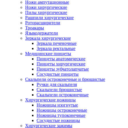
Ножи ампутационные
Ножи хирургические
Пилы хирургические
Рашпили хирургические
Роторасширители
Троакары
Языкодержатели
Зеркала хирургические
Зеркала печеночные
Зеркала ректальные
Медицинские пинцеты
Пинцеты анатомические
Пинцеты хирургические
Пинцеты зубчатолапчатые
Сосудистые пинцеты
Скальпели остроконечные и брюшистые
Ручки для скальпеля
Скальпели брюшистые
Скальпели остроконечные
Хирургические ножницы
Ножницы изогнутые
Ножницы остроконечные
Ножницы тупоконечные
Сосудистые ножницы
Хирургические зажимы