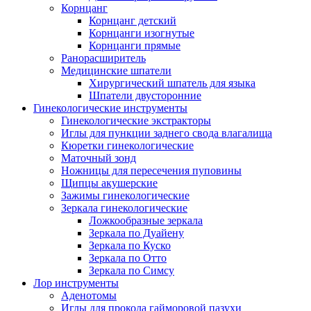
Корнцанг
Корнцанг детский
Корнцанги изогнутые
Корнцанги прямые
Ранорасширитель
Медицинские шпатели
Хирургический шпатель для языка
Шпатели двусторонние
Гинекологические инструменты
Гинекологические экстракторы
Иглы для пункции заднего свода влагалища
Кюретки гинекологические
Маточный зонд
Ножницы для пересечения пуповины
Щипцы акушерские
Зажимы гинекологические
Зеркала гинекологические
Ложкообразные зеркала
Зеркала по Дуайену
Зеркала по Куско
Зеркала по Отто
Зеркала по Симсу
Лор инструменты
Аденотомы
Иглы для прокола гайморовой пазухи