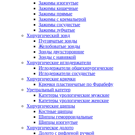
Зажимы изогнутые
Зажимы кишечные
Зажимы прямые
Зажимы с кремальерой
Зажимы сосудистые
Зажимы зубчатые
Хирургический зонд
Пуговчатые зонды
Желобоватые зонды
Зонды двухсторонние
Зонды с навивкой
Хирургические иглодержатели
Иглодержатели общехирургические
Иглодержатели сосудистые
Хирургические крючки
Крючки пластинчатые по Фарабефу
Уретральный катетер
Катетеры урологические мужские
Катетеры урологические женские
Хирургические щипцы
Костные щипцы
Щипцы геморроидальные
Щипцы изогнутые
Хирургическое долото
Долото с рифленой ручкой