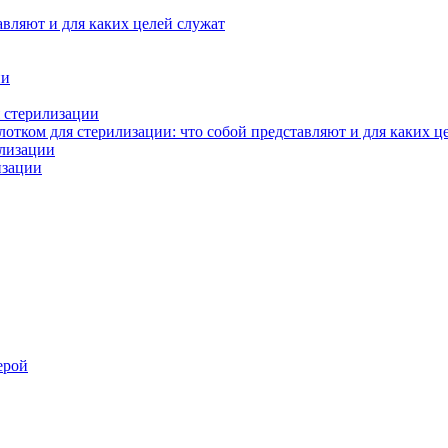
авляют и для каких целей служат
ии
 стерилизации
тком для стерилизации: что собой представляют и для каких ц
илизации
изации
ерой