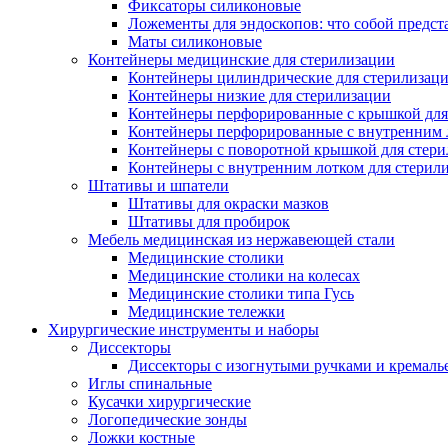
Фиксаторы силиконовые
Ложементы для эндоскопов: что собой предст
Маты силиконовые
Контейнеры медицинские для стерилизации
Контейнеры цилиндрические для стерилизац
Контейнеры низкие для стерилизации
Контейнеры перфорированные с крышкой для
Контейнеры перфорированные с внутренним ло
Контейнеры с поворотной крышкой для стер
Контейнеры с внутренним лотком для стерил
Штативы и шпатели
Штативы для окраски мазков
Штативы для пробирок
Мебель медицинская из нержавеющей стали
Медицинские столики
Медицинские столики на колесах
Медицинские столики типа Гусь
Медицинские тележки
Хирургические инструменты и наборы
Диссекторы
Диссекторы с изогнутыми ручками и кремаль
Иглы спинальные
Кусачки хирургические
Логопедические зонды
Ложки костные