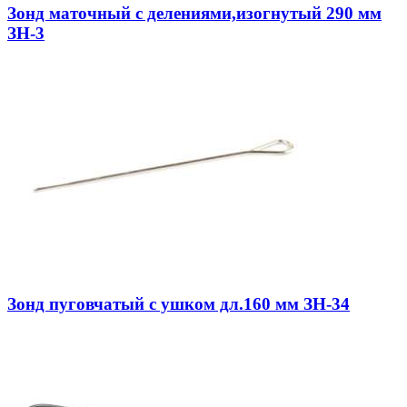
Зонд маточный с делениями,изогнутый 290 мм
ЗН-3
Зонд пуговчатый с ушком дл.160 мм ЗН-34