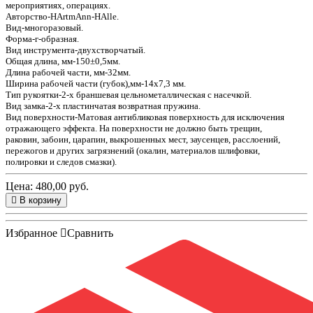
мероприятиях, операциях.
Aвторство-HArtmAnn-HAlle.
Вид-многоразовый.
Форма-г-образная.
Вид инструмента-двухстворчатый.
Общая длина, мм-150±0,5мм.
Длина рабочей части, мм-32мм.
Ширина рабочей части
(губок
),мм-14х7,3 мм.
Тип рукоятки-2-х браншевая цельнометаллическая с насечкой.
Вид замка-2-х пластинчатая возвратная пружина.
Вид поверхности-Матовая антибликовая поверхность для исключения
отражающего эффекта. На поверхности не должно быть трещин,
раковин, забоин, царапин, выкрошенных мест, заусенцев, расслоений,
пережогов и других загрязнений
(окалин
, материалов шлифовки,
полировки и следов смазки).
Цена: 480,00 руб.
В корзину
Избранное
Сравнить