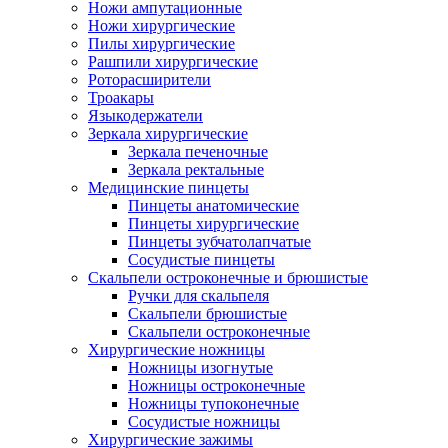
Ножи ампутационные
Ножи хирургические
Пилы хирургические
Рашпили хирургические
Роторасширители
Троакары
Языкодержатели
Зеркала хирургические
Зеркала печеночные
Зеркала ректальные
Медицинские пинцеты
Пинцеты анатомические
Пинцеты хирургические
Пинцеты зубчатолапчатые
Сосудистые пинцеты
Скальпели остроконечные и брюшистые
Ручки для скальпеля
Скальпели брюшистые
Скальпели остроконечные
Хирургические ножницы
Ножницы изогнутые
Ножницы остроконечные
Ножницы тупоконечные
Сосудистые ножницы
Хирургические зажимы