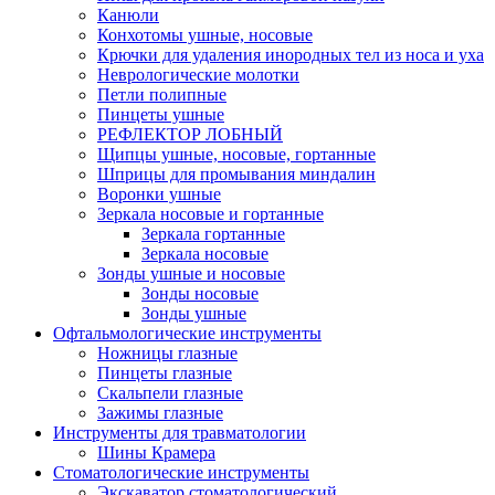
Канюли
Конхотомы ушные, носовые
Крючки для удаления инородных тел из носа и уха
Неврологические молотки
Петли полипные
Пинцеты ушные
РЕФЛЕКТОР ЛОБНЫЙ
Щипцы ушные, носовые, гортанные
Шприцы для промывания миндалин
Воронки ушные
Зеркала носовые и гортанные
Зеркала гортанные
Зеркала носовые
Зонды ушные и носовые
Зонды носовые
Зонды ушные
Офтальмологические инструменты
Ножницы глазные
Пинцеты глазные
Скальпели глазные
Зажимы глазные
Инструменты для травматологии
Шины Крамера
Стоматологические инструменты
Экскаватор стоматологический