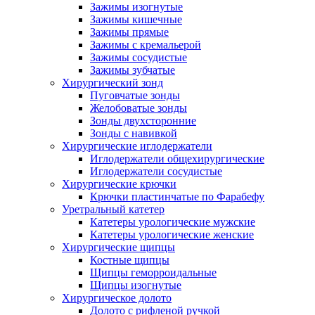
Зажимы изогнутые
Зажимы кишечные
Зажимы прямые
Зажимы с кремальерой
Зажимы сосудистые
Зажимы зубчатые
Хирургический зонд
Пуговчатые зонды
Желобоватые зонды
Зонды двухсторонние
Зонды с навивкой
Хирургические иглодержатели
Иглодержатели общехирургические
Иглодержатели сосудистые
Хирургические крючки
Крючки пластинчатые по Фарабефу
Уретральный катетер
Катетеры урологические мужские
Катетеры урологические женские
Хирургические щипцы
Костные щипцы
Щипцы геморроидальные
Щипцы изогнутые
Хирургическое долото
Долото с рифленой ручкой