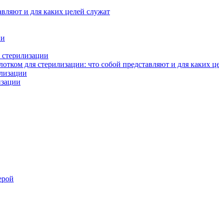
авляют и для каких целей служат
ии
 стерилизации
тком для стерилизации: что собой представляют и для каких ц
илизации
изации
ерой