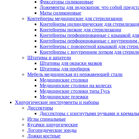
Фиксаторы силиконовые
Ложементы для эндоскопов: что собой предст
Маты силиконовые
Контейнеры медицинские для стерилизации
Контейнеры цилиндрические для стерилизац
Контейнеры низкие для стерилизации
Контейнеры перфорированные с крышкой для
Контейнеры перфорированные с внутренним ло
Контейнеры с поворотной крышкой для стер
Контейнеры с внутренним лотком для стерил
Штативы и шпатели
Штативы для окраски мазков
Штативы для пробирок
Мебель медицинская из нержавеющей стали
Медицинские столики
Медицинские столики на колесах
Медицинские столики типа Гусь
Медицинские тележки
Хирургические инструменты и наборы
Диссекторы
Диссекторы с изогнутыми ручками и кремаль
Иглы спинальные
Кусачки хирургические
Логопедические зонды
Ложки костные