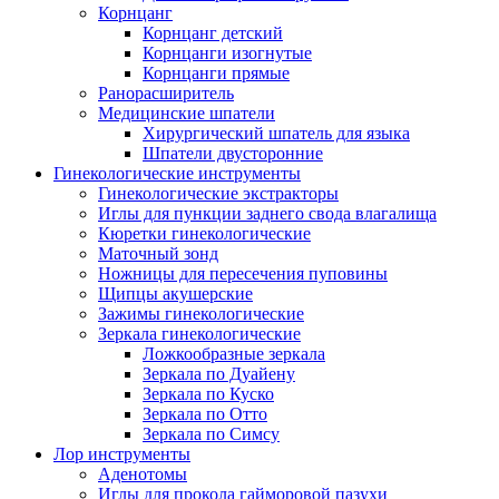
Корнцанг
Корнцанг детский
Корнцанги изогнутые
Корнцанги прямые
Ранорасширитель
Медицинские шпатели
Хирургический шпатель для языка
Шпатели двусторонние
Гинекологические инструменты
Гинекологические экстракторы
Иглы для пункции заднего свода влагалища
Кюретки гинекологические
Маточный зонд
Ножницы для пересечения пуповины
Щипцы акушерские
Зажимы гинекологические
Зеркала гинекологические
Ложкообразные зеркала
Зеркала по Дуайену
Зеркала по Куско
Зеркала по Отто
Зеркала по Симсу
Лор инструменты
Аденотомы
Иглы для прокола гайморовой пазухи