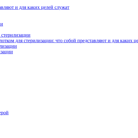
авляют и для каких целей служат
ии
 стерилизации
тком для стерилизации: что собой представляют и для каких ц
илизации
изации
ерой