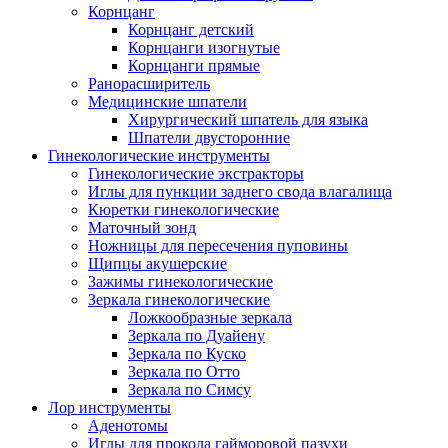
Корнцанг
Корнцанг детский
Корнцанги изогнутые
Корнцанги прямые
Ранорасширитель
Медицинские шпатели
Хирургический шпатель для языка
Шпатели двусторонние
Гинекологические инструменты
Гинекологические экстракторы
Иглы для пункции заднего свода влагалища
Кюретки гинекологические
Маточный зонд
Ножницы для пересечения пуповины
Щипцы акушерские
Зажимы гинекологические
Зеркала гинекологические
Ложкообразные зеркала
Зеркала по Дуайену
Зеркала по Куско
Зеркала по Отто
Зеркала по Симсу
Лор инструменты
Аденотомы
Иглы для прокола гайморовой пазухи