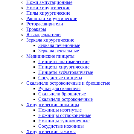
Ножи ампутационные
Ножи хирургические
Пилы хирургические
Рашпили хирургические
Роторасширители
Троакары
Языкодержатели
Зеркала хирургические
Зеркала печеночные
Зеркала ректальные
Медицинские пинцеты
Пинцеты анатомические
Пинцеты хирургические
Пинцеты зубчатолапчатые
Сосудистые пинцеты
Скальпели остроконечные и брюшистые
Ручки для скальпеля
Скальпели брюшистые
Скальпели остроконечные
Хирургические ножницы
Ножницы изогнутые
Ножницы остроконечные
Ножницы тупоконечные
Сосудистые ножницы
Хирургические зажимы