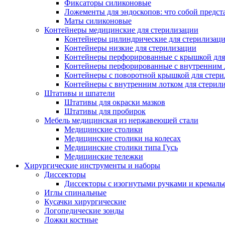
Фиксаторы силиконовые
Ложементы для эндоскопов: что собой предст
Маты силиконовые
Контейнеры медицинские для стерилизации
Контейнеры цилиндрические для стерилизац
Контейнеры низкие для стерилизации
Контейнеры перфорированные с крышкой для
Контейнеры перфорированные с внутренним ло
Контейнеры с поворотной крышкой для стер
Контейнеры с внутренним лотком для стерил
Штативы и шпатели
Штативы для окраски мазков
Штативы для пробирок
Мебель медицинская из нержавеющей стали
Медицинские столики
Медицинские столики на колесах
Медицинские столики типа Гусь
Медицинские тележки
Хирургические инструменты и наборы
Диссекторы
Диссекторы с изогнутыми ручками и кремаль
Иглы спинальные
Кусачки хирургические
Логопедические зонды
Ложки костные