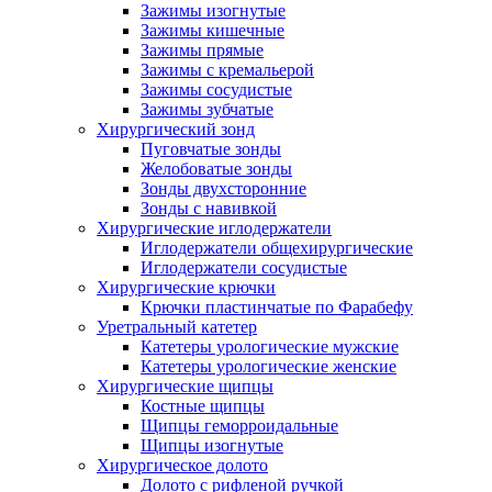
Зажимы изогнутые
Зажимы кишечные
Зажимы прямые
Зажимы с кремальерой
Зажимы сосудистые
Зажимы зубчатые
Хирургический зонд
Пуговчатые зонды
Желобоватые зонды
Зонды двухсторонние
Зонды с навивкой
Хирургические иглодержатели
Иглодержатели общехирургические
Иглодержатели сосудистые
Хирургические крючки
Крючки пластинчатые по Фарабефу
Уретральный катетер
Катетеры урологические мужские
Катетеры урологические женские
Хирургические щипцы
Костные щипцы
Щипцы геморроидальные
Щипцы изогнутые
Хирургическое долото
Долото с рифленой ручкой