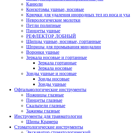
Канюли
Конхотомы ушные, носовые
Крючки для удаления инородных тел из носа и уха
Неврологические молотки
Петли полипные
Пинцеты ушные
РЕФЛЕКТОР ЛОБНЫЙ
Щипцы ушные, носовые, гортанные
Шприцы для промывания миндалин
Воронки ушные
Зеркала носовые и гортанные
Зеркала гортанные
Зеркала носовые
Зонды ушные и носовые
Зонды носовые
Зонды ушные
Офтальмологические инструменты
Ножницы глазные
Пинцеты глазные
Скальпели глазные
Зажимы глазные
Инструменты для травматологии
Шины Крамера
Стоматологические инструменты
Экскаватор стоматологический