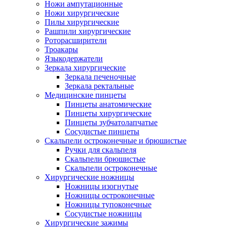
Ножи ампутационные
Ножи хирургические
Пилы хирургические
Рашпили хирургические
Роторасширители
Троакары
Языкодержатели
Зеркала хирургические
Зеркала печеночные
Зеркала ректальные
Медицинские пинцеты
Пинцеты анатомические
Пинцеты хирургические
Пинцеты зубчатолапчатые
Сосудистые пинцеты
Скальпели остроконечные и брюшистые
Ручки для скальпеля
Скальпели брюшистые
Скальпели остроконечные
Хирургические ножницы
Ножницы изогнутые
Ножницы остроконечные
Ножницы тупоконечные
Сосудистые ножницы
Хирургические зажимы