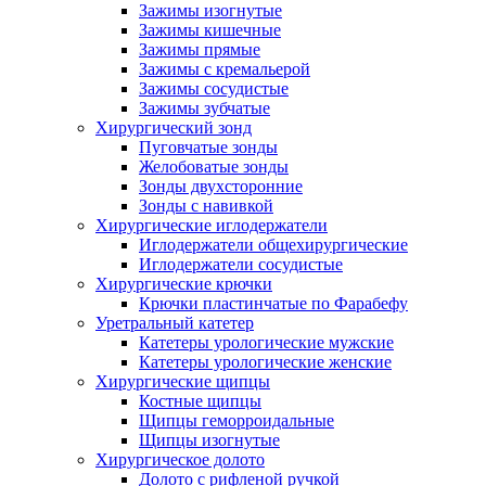
Зажимы изогнутые
Зажимы кишечные
Зажимы прямые
Зажимы с кремальерой
Зажимы сосудистые
Зажимы зубчатые
Хирургический зонд
Пуговчатые зонды
Желобоватые зонды
Зонды двухсторонние
Зонды с навивкой
Хирургические иглодержатели
Иглодержатели общехирургические
Иглодержатели сосудистые
Хирургические крючки
Крючки пластинчатые по Фарабефу
Уретральный катетер
Катетеры урологические мужские
Катетеры урологические женские
Хирургические щипцы
Костные щипцы
Щипцы геморроидальные
Щипцы изогнутые
Хирургическое долото
Долото с рифленой ручкой