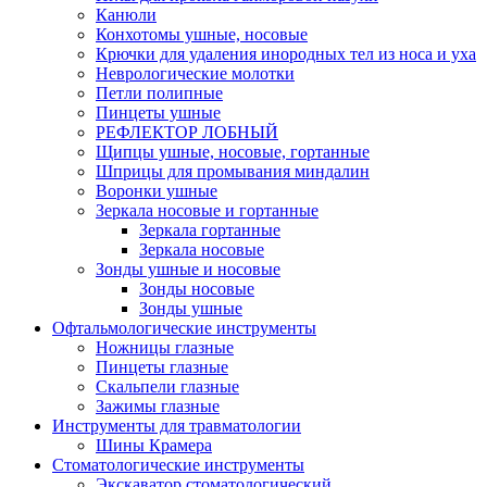
Канюли
Конхотомы ушные, носовые
Крючки для удаления инородных тел из носа и уха
Неврологические молотки
Петли полипные
Пинцеты ушные
РЕФЛЕКТОР ЛОБНЫЙ
Щипцы ушные, носовые, гортанные
Шприцы для промывания миндалин
Воронки ушные
Зеркала носовые и гортанные
Зеркала гортанные
Зеркала носовые
Зонды ушные и носовые
Зонды носовые
Зонды ушные
Офтальмологические инструменты
Ножницы глазные
Пинцеты глазные
Скальпели глазные
Зажимы глазные
Инструменты для травматологии
Шины Крамера
Стоматологические инструменты
Экскаватор стоматологический