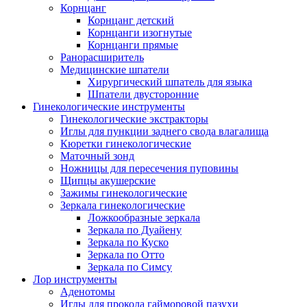
Корнцанг
Корнцанг детский
Корнцанги изогнутые
Корнцанги прямые
Ранорасширитель
Медицинские шпатели
Хирургический шпатель для языка
Шпатели двусторонние
Гинекологические инструменты
Гинекологические экстракторы
Иглы для пункции заднего свода влагалища
Кюретки гинекологические
Маточный зонд
Ножницы для пересечения пуповины
Щипцы акушерские
Зажимы гинекологические
Зеркала гинекологические
Ложкообразные зеркала
Зеркала по Дуайену
Зеркала по Куско
Зеркала по Отто
Зеркала по Симсу
Лор инструменты
Аденотомы
Иглы для прокола гайморовой пазухи