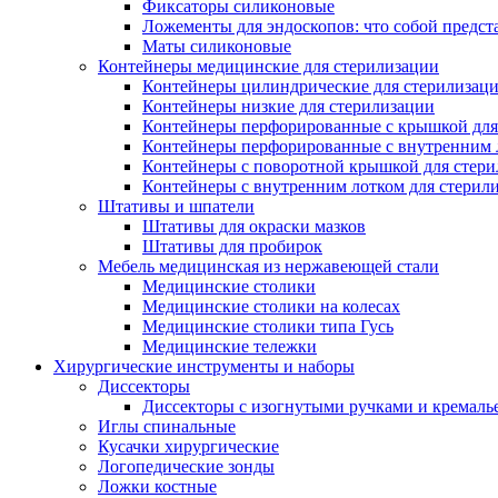
Фиксаторы силиконовые
Ложементы для эндоскопов: что собой предст
Маты силиконовые
Контейнеры медицинские для стерилизации
Контейнеры цилиндрические для стерилизац
Контейнеры низкие для стерилизации
Контейнеры перфорированные с крышкой для
Контейнеры перфорированные с внутренним ло
Контейнеры с поворотной крышкой для стер
Контейнеры с внутренним лотком для стерил
Штативы и шпатели
Штативы для окраски мазков
Штативы для пробирок
Мебель медицинская из нержавеющей стали
Медицинские столики
Медицинские столики на колесах
Медицинские столики типа Гусь
Медицинские тележки
Хирургические инструменты и наборы
Диссекторы
Диссекторы с изогнутыми ручками и кремаль
Иглы спинальные
Кусачки хирургические
Логопедические зонды
Ложки костные